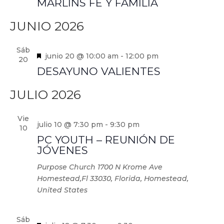
MARLINS FE Y FAMILIA
JUNIO 2026
Sáb
Destacado
junio 20 @ 10:00 am
-
12:00 pm
20
DESAYUNO VALIENTES
JULIO 2026
Vie
julio 10 @ 7:30 pm
-
9:30 pm
10
PC YOUTH – REUNIÓN DE
JÓVENES
Purpose Church
1700 N Krome Ave
Homestead,Fl 33030, Florida, Homestead,
United States
Sáb