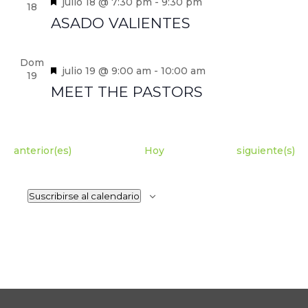
Destacado
julio 18 @ 7:30 pm
-
9:30 pm
18
ASADO VALIENTES
Dom
Destacado
julio 19 @ 9:00 am
-
10:00 am
19
MEET THE PASTORS
Eventos
Eventos
anterior(es)
Hoy
siguiente(s)
Suscribirse al calendario