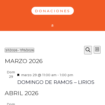
DONACIONES
NAVE
EVENTOS
NA
3/1/2026
 - 
7/19/2026
Lista
D
DE
Selecciona
Buscar
VI
MARZO 2026
la
BÚSQ
D
fecha.
Y
E
Dom
Destacado
marzo 29 @ 11:00 am
-
1:00 pm
VISTA
29
DOMINGO DE RAMOS – LIRIOS
DE
EVEN
ABRIL 2026
Dom