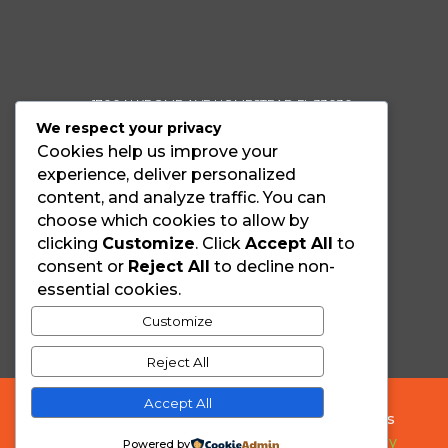
1700 N KROME AVE HOMESTEAD,FL 33030
We respect your privacy
INFO@PURPOSECHURCH.US
Cookies help us improve your
experience, deliver personalized
+1 305-814-8337
content, and analyze traffic. You can
choose which cookies to allow by
clicking
Customize
. Click
Accept All
to
consent or
Reject All
to decline non-
essential cookies.
Customize
Reject All
Accept All
© 2026 • Purpose Church • Todos los Derechos
Reservados •
Política de Privacidad
•
Términos y
Powered by